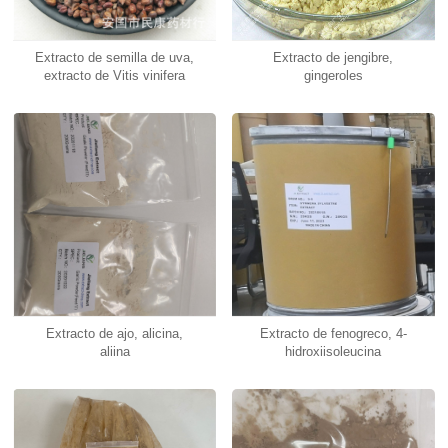
Extracto de semilla de uva,
Extracto de jengibre,
extracto de Vitis vinifera
gingeroles
Extracto de ajo, alicina,
Extracto de fenogreco, 4-
aliina
hidroxiisoleucina