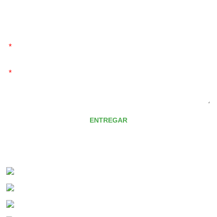
*
*
ENTREGAR
CONTÁCTENOS
Teléfono:
+86-311- 87713100
WhatsApp:
+8613931131672
Correo:
info@JLextract.com