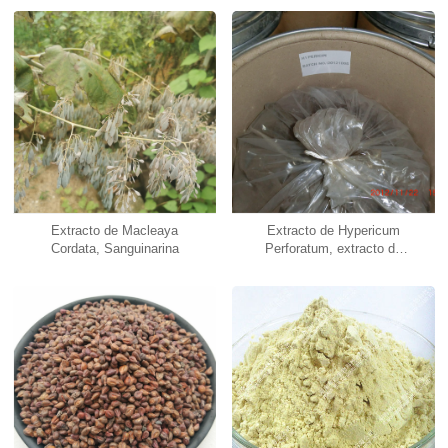
Extracto de Macleaya
Extracto de Hypericum
Cordata, Sanguinarina
Perforatum, extracto de
hipérico