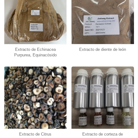
Extracto de Echinacea
Extracto de diente de león
Purpurea, Equinacósido
Extracto de Citrus
Extracto de corteza de