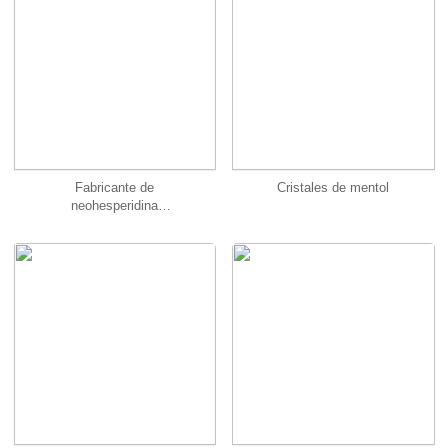
Fabricante de
Cristales de mentol
neohesperidina
dihidrochalcona,
Neohesperidina DC, NHDC