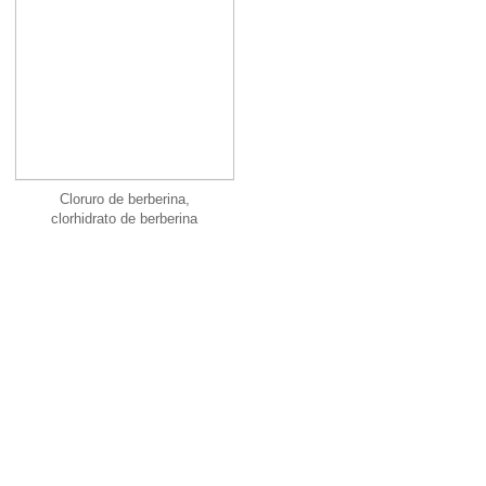
Cloruro de berberina,
clorhidrato de berberina
ENVIAR MENSAJE
Envíenos un mensaje, ¡nos pondremos en contacto con usted lo
antes posible!