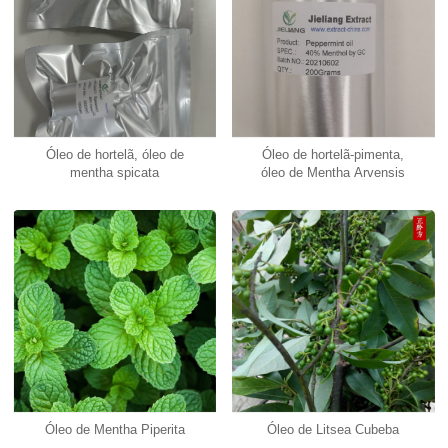
Óleo de hortelã, óleo de
Óleo de hortelã-pimenta,
mentha spicata
óleo de Mentha Arvensis
Óleo de Mentha Piperita
Óleo de Litsea Cubeba