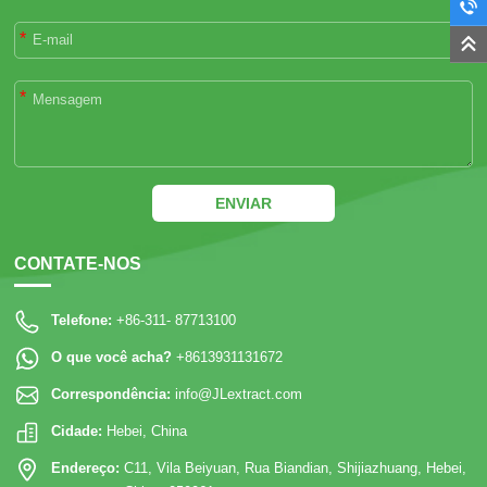
*
*
ENVIAR
CONTATE-NOS
Telefone:
+86-311- 87713100
O que você acha?
+8613931131672
Correspondência:
info@JLextract.com
Cidade:
Hebei, China
Endereço:
C11, Vila Beiyuan, Rua Biandian, Shijiazhuang, Hebei,