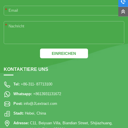
*
*
EINREICHEN
KONTAKTIERE UNS
Tel:
+86-311- 87713100
Whatsapp:
+8613931131672
Post:
info@JLextract.com
Stadt:
Hebei, China
Adresse:
C11, Beiyuan Villa, Biandian Street, Shijiazhuang,