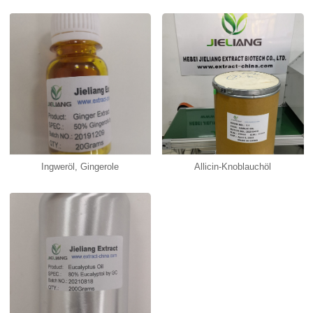
Ingweröl, Gingerole
Allicin-Knoblauchöl