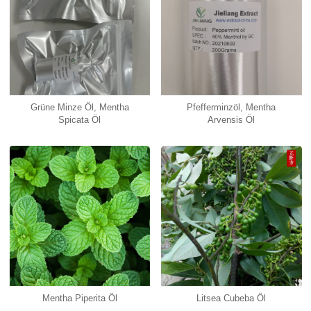
Grüne Minze Öl, Mentha
Pfefferminzöl, Mentha
Spicata Öl
Arvensis Öl
Mentha Piperita Öl
Litsea Cubeba Öl