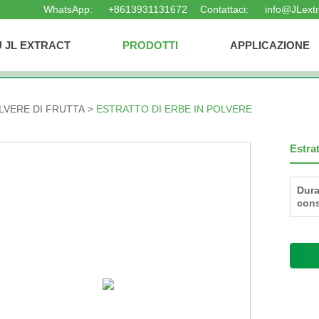
WhatsApp:
+8613931131672
Contattaci:
info@JLext
TROVA I TUOI PRODOTTI
U JL EXTRACT
PRODOTTI
APPLICAZIONE
LVERE DI FRUTTA
ESTRATTO DI ERBE IN POLVERE
Estrat
Dura
cons