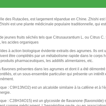
ille des Rutacées, est largement répandue en Chine. Zhishi est l
Zhishi est une plante médicinale populaire traditionnelle, qui est
t de jeunes fruits séchés tels que Citrusaurantium L. ou Citrus C
es, les acides organiques
des à action biologique évidente extraits des agrumes. Ils ont 
vent être complétés par un métabolisme rapide dans le corps hum
roduits pharmaceutiques, les additifs alimentaires, etc.
lavones présentes dans les agrumes et dont il a été démontré qu'
ntifiés, et un sous-ensemble particulier qui présente un intérêt
unément.
e : C9H13NO2) est un alcaloïde similaire à la caféine et à l'é
nergie.
que : C28H34O15) est un glycoside de flavanone (flavonoïde) s
isent comme médicament. L'hespéridine seule, ou en associatio