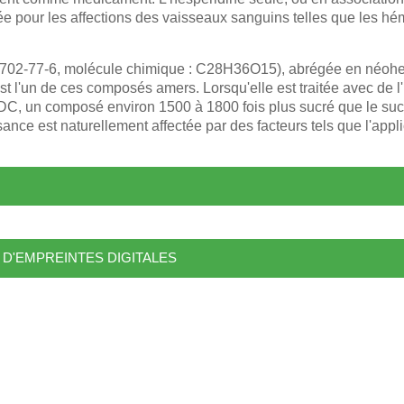
sée pour les affections des vaisseaux sanguins telles que les hém
702-77-6, molécule chimique : C28H36O15), abrégée en néohe
est l'un de ces composés amers. Lorsqu'elle est traitée avec de 
C, un composé environ 1500 à 1800 fois plus sucré que le sucre
nce est naturellement affectée par des facteurs tels que l'applic
D'EMPREINTES DIGITALES