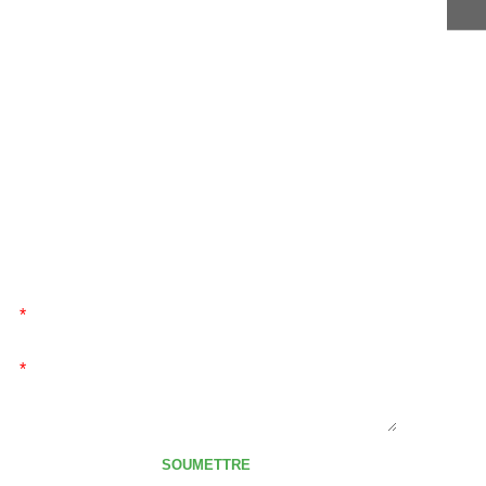
ENVOYER LE MESSAGE
Envoyez-nous un message, nous vous contacterons
dès que possible!
*
*
SOUMETTRE