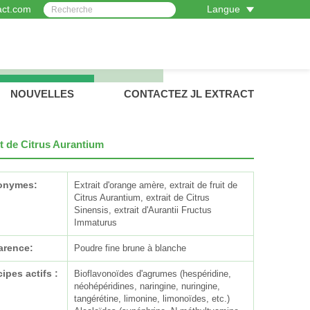
act.com
Langue
NOUVELLES
CONTACTEZ JL EXTRACT
it de Citrus Aurantium
onymes:
Extrait d'orange amère, extrait de fruit de
Citrus Aurantium, extrait de Citrus
Sinensis, extrait d'Aurantii Fructus
Immaturus
arence:
Poudre fine brune à blanche
cipes actifs :
Bioflavonoïdes d'agrumes (hespéridine,
néohépéridines, naringine, nuringine,
tangérétine, limonine, limonoïdes, etc.)