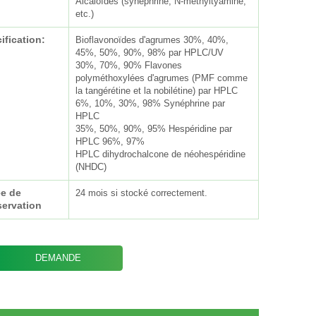
Alcaloïdes (synéphrine, N-méthyltyamine,
etc.)
ification:
Bioflavonoïdes d'agrumes 30%, 40%,
45%, 50%, 90%, 98% par HPLC/UV
30%, 70%, 90% Flavones
polyméthoxylées d'agrumes (PMF comme
la tangérétine et la nobilétine) par HPLC
6%, 10%, 30%, 98% Synéphrine par
HPLC
35%, 50%, 90%, 95% Hespéridine par
HPLC 96%, 97%
HPLC dihydrochalcone de néohespéridine
(NHDC)
e de
24 mois si stocké correctement.
ervation
DEMANDE