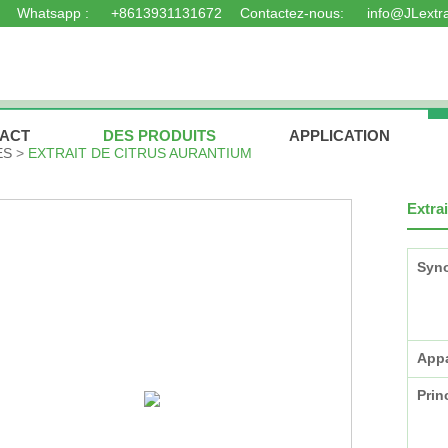
Whatsapp :
+8613931131672
Contactez-nous:
info@JLextr
TROUVEZ VOS PRODUITS
RACT
DES PRODUITS
APPLICATION
ES
EXTRAIT DE CITRUS AURANTIUM
Extra
Syn
App
Prin