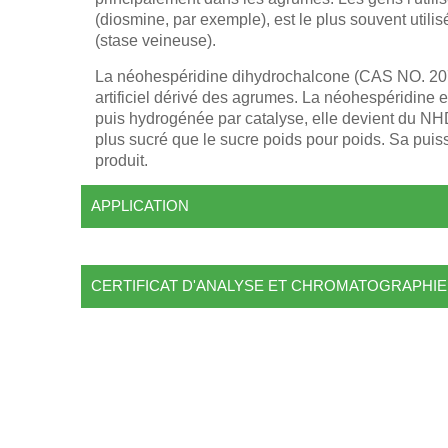
(diosmine, par exemple), est le plus souvent utili
(stase veineuse).
La néohespéridine dihydrochalcone (CAS NO. 20
artificiel dérivé des agrumes. La néohespéridine 
puis hydrogénée par catalyse, elle devient du NHD
plus sucré que le sucre poids pour poids. Sa puissa
produit.
APPLICATION
CERTIFICAT D'ANALYSE ET CHROMATOGRAPHIE 