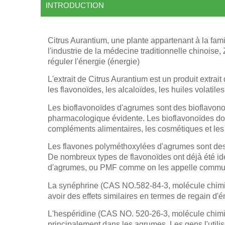
INTRODUCTION
Citrus Aurantium, une plante appartenant à la fam
l'industrie de la médecine traditionnelle chinoise, 
réguler l'énergie (énergie)
L'extrait de Citrus Aurantium est un produit extrai
les flavonoïdes, les alcaloïdes, les huiles volatil
Les bioflavonoïdes d'agrumes sont des bioflavonoï
pharmacologique évidente. Les bioflavonoïdes doi
compléments alimentaires, les cosmétiques et les p
Les flavones polyméthoxylées d'agrumes sont des f
De nombreux types de flavonoïdes ont déjà été ide
d'agrumes, ou PMF comme on les appelle comm
La synéphrine (CAS NO.582-84-3, molécule chimiqu
avoir des effets similaires en termes de regain d'é
L'hespéridine (CAS NO. 520-26-3, molécule chimi
principalement dans les agrumes. Les gens l'util