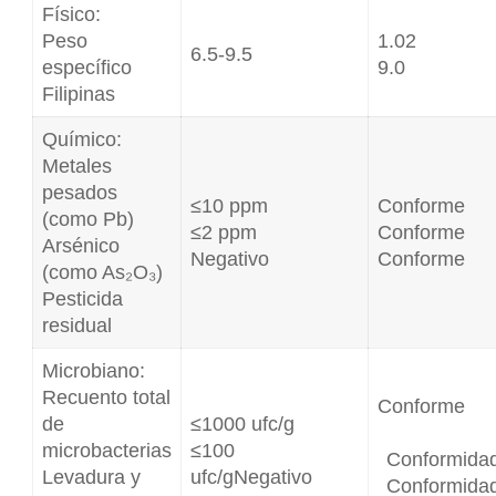
Físico:
Peso
1.02
6.5-9.5
específico
9.0
Filipinas
Químico:
Metales
pesados
≤10 ppm
Conforme
(como Pb)
≤2 ppm
Conforme
Arsénico
Negativo
Conforme
(como As₂O₃)
Pesticida
residual
Microbiano:
Recuento total
Conforme
de
≤1000 ufc/g
microbacterias
≤100
Conformida
Levadura y
ufc/gNegativo
Conformida