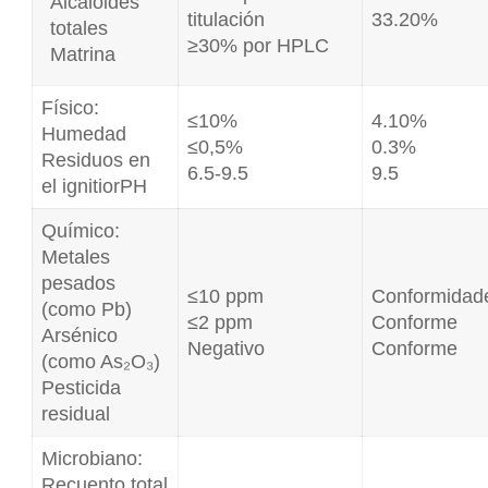
Alcaloides
titulación
33.20%
totales
≥30% por HPLC
Matrina
Físico:
≤10%
4.10%
Humedad
≤0,5%
0.3%
Residuos en
6.5-9.5
9.5
el ignitiorPH
Químico:
Metales
pesados
≤10 ppm
Conformidad
(como Pb)
≤2 ppm
Conforme
Arsénico
Negativo
Conforme
(como As₂O₃)
Pesticida
residual
Microbiano:
Recuento total