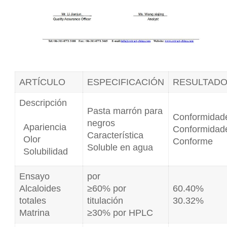
ARTÍCULO
ESPECIFICACIÓN
RESULTAD
Descripción
Pasta marrón para
Conformidad
negros
Apariencia
Conformidad
Característica
Olor
Conforme
Soluble en agua
Solubilidad
Ensayo
por
Alcaloides
≥60% por
60.40%
totales
titulación
30.32%
Matrina
≥30% por HPLC