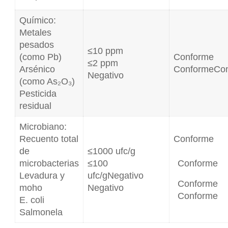
Químico:
Metales
pesados
≤10 ppm
(como Pb)
Conforme
≤2 ppm
Arsénico
ConformeCo
Negativo
(como As₂O₃)
Pesticida
residual
Microbiano:
Recuento total
Conforme
de
≤1000 ufc/g
microbacterias
≤100
Conforme
Levadura y
ufc/gNegativo
Conforme
moho
Negativo
Conforme
E. coli
Salmonela