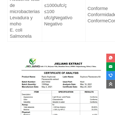
de
≤1000ufc/ç
Conforme
microbacterias
≤100
Conformidad
Levadura y
ufc/gNegativo
ConformeCo
moho
Negativo
E. coli
Salmonela