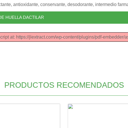
ectante, antioxidante, conservante, desodorante, intermedio farm
DE HUELLA DACTILAR
cript at: https://jlextract.com/wp-content/plugins/pdf-embedder/a
PRODUCTOS RECOMENDADOS