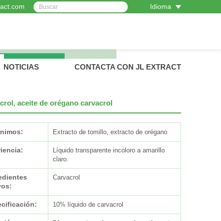
ract.com
Idioma
NOTICIAS
CONTACTA CON JL EXTRACT
crol, aceite de orégano carvacrol
nimos:
Extracto de tomillo, extracto de orégano
iencia:
Líquido transparente incoloro a amarillo
claro.
edientes
Carvacrol
vos:
cificación:
10% líquido de carvacrol