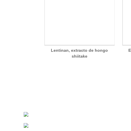
Lentinan, extracto de hongo
E
shiitake
CONTÁCTENOS
Teléfono:
+86-311- 87713100
WhatsApp:
+8613931131672