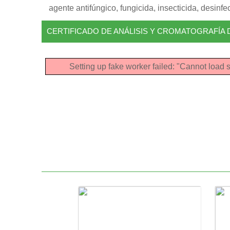
agente antifúngico, fungicida, insecticida, desinf
CERTIFICADO DE ANÁLISIS Y CROMATOGRAFÍA 
Setting up fake worker failed: "Cannot load s