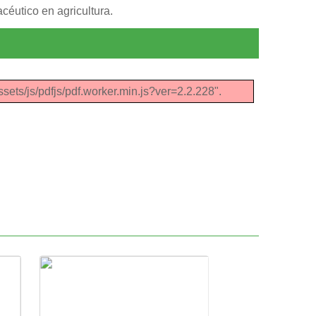
acéutico en agricultura.
ssets/js/pdfjs/pdf.worker.min.js?ver=2.2.228".