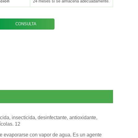
ción
24 meses si se almacena adecuadamente.
CONSULTA
ida, insecticida, desinfectante, antioxidante,
ícolas. 12
ede evaporarse con vapor de agua. Es un agente