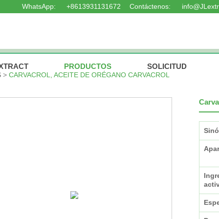
WhatsApp:
+8613931131672
Contáctenos:
info@JLext
ENCUENTRA TUS PRODUCTOS
EXTRACT
PRODUCTOS
SOLICITUD
S
CARVACROL, ACEITE DE ORÉGANO CARVACROL
Carva
Sinó
Apar
Ingr
acti
Espe