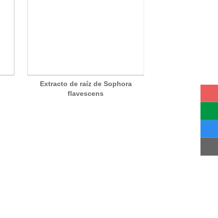
Extracto de raíz de Sophora
flavescens
ENVIAR MENSAJE
Envíenos un mensaje, ¡nos pondremos en contacto con
usted lo antes posible!