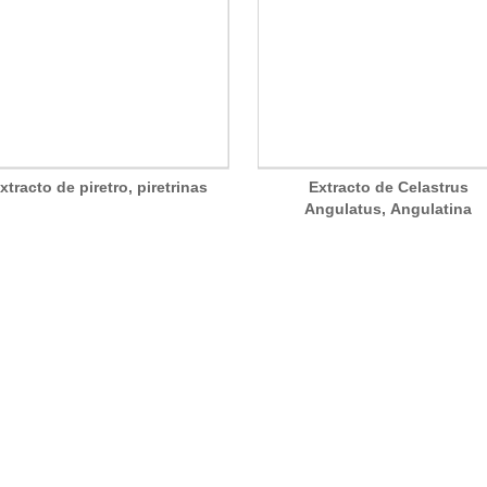
xtracto de piretro, piretrinas
Extracto de Celastrus
Angulatus, Angulatina
TABLA DE CONTENIDO
Hogar
Acerca de JL EXTRACT