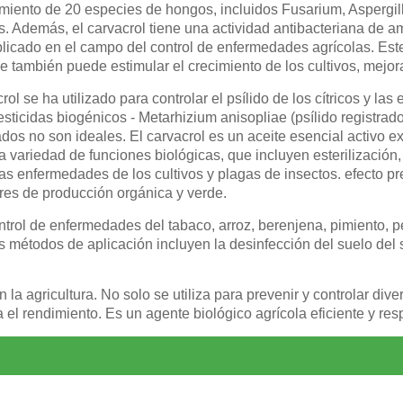
imiento de 20 especies de hongos, incluidos Fusarium, Aspergill
s. Además, el carvacrol tiene una actividad antibacteriana de am
aplicado en el campo del control de enfermedades agrícolas. Est
ue también puede estimular el crecimiento de los cultivos, mejo
rol se ha utilizado para controlar el psílido de los cítricos y 
esticidas biogénicos - Metarhizium anisopliae (psílido registrado
tados no son ideales. El carvacrol es un aceite esencial activo 
 variedad de funciones biológicas, que incluyen esterilización, 
arias enfermedades de los cultivos y plagas de insectos. efecto
ares de producción orgánica y verde.
ntrol de enfermedades del tabaco, arroz, berenjena, pimiento, pe
 Los métodos de aplicación incluyen la desinfección del suelo del 
 la agricultura. No solo se utiliza para prevenir y controlar d
 el rendimiento. Es un agente biológico agrícola eficiente y re