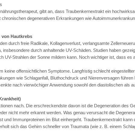
s
ährungstherapeut, gibt an, dass Traubenkernextrakt ein hochwirksam
mit chronischen degenerativen Erkrankungen wie Autoimmunerkranku
 von Hautkrebs
den durch freie Radikale, Kollagenverlust, verlangsamte Zellerneuer
, insbesondere durch anhaltende UV-Schäden. Studien haben gezeigt
urch UV-Strahlen der Sonne mildern kann. Noch wichtiger ist, dass e
keine offensichtlichen Symptome. Langfristig schlecht eingestellter 
ungen wie Schlaganfall, Bluthochdruck und Nierenversagen führen k
enkte nach vierwöchiger Anwendung sowohl den diastolischen als auc
Krankheit)
ionen nach. Die erschreckendste davon ist die Degeneration des Geh
ieder nicht mehr erkannt werden. Was genau verursacht die Degenera
st und Immunproteinen im Blut einhergeht. Traubenkernextrakt kann 
olt sich das Gehirn schneller von Traumata (wie z. B. einem Schlag