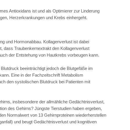
es Antioxidans ist und als Optimierer zur Linderung
ngen, Herzerkrankungen und Krebs einhergeht.
ung und Hormonabbau. Kollagenverlust ist dabei
, dass Traubenkernextrakt den Kollagenverlust
s auch der Entstehung von Hautkrebs vorbeugen kann.
Blutdruck beeinträchtigt jedoch die Blutgefäße im
ann. Eine in der Fachzeitschrift Metabolism
h den systolischen Blutdruck bei Patienten mit
irns, insbesondere der allmähliche Gedächtnisverlust,
tion des Gehirns? Jüngste Tierstudien haben ergeben,
den Normalwert von 13 Gehirnproteinen wiederherstellen
anfall) und beugt Gedächtnisverlust und kognitiven