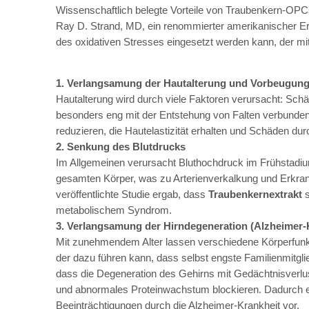
Wissenschaftlich belegte Vorteile von Traubenkern-OPC
Ray D. Strand, MD, ein renommierter amerikanischer Ern
des oxidativen Stresses eingesetzt werden kann, der 
1. Verlangsamung der Hautalterung und Vorbeugung
Hautalterung wird durch viele Faktoren verursacht: Schä
besonders eng mit der Entstehung von Falten verbunden
reduzieren, die Hautelastizität erhalten und Schäden d
2. Senkung des Blutdrucks
Im Allgemeinen verursacht Bluthochdruck im Frühstadium 
gesamten Körper, was zu Arterienverkalkung und Erkrank
veröffentlichte Studie ergab, dass
Traubenkernextrakt
s
metabolischem Syndrom.
3. Verlangsamung der Hirndegeneration (Alzheimer-
Mit zunehmendem Alter lassen verschiedene Körperfunkt
der dazu führen kann, dass selbst engste Familienmitgl
dass die Degeneration des Gehirns mit Gedächtnisverlu
und abnormales Proteinwachstum blockieren. Dadurch erh
Beeinträchtigungen durch die Alzheimer-Krankheit vor.