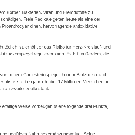
m Körper, Bakterien, Viren und Fremdstoffe zu
schädigen. Freie Radikale gelten heute als eine der
 Proanthocyanidinen, hervorragende antioxidative
tödlich ist, erhöht er das Risiko für Herz-Kreislauf- und
tzuckerspiegel regulieren kann. Es hilft außerdem, die
 von hohem Cholesterinspiegel, hohem Blutzucker und
tatistik sterben jährlich über 17 Millionen Menschen an
 an zweiter Stelle steht.
elfältige Weise vorbeugen (siehe folgende drei Punkte):
und ungiftiges Nahrungsergänzungsmittel. Seine