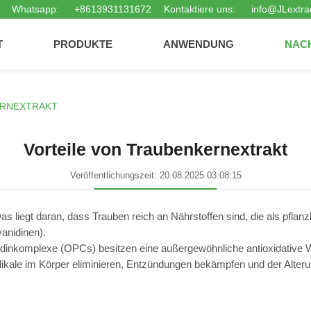
Whatsapp:
+8613931131672
Kontaktiere uns:
info@JLextra
T
PRODUKTE
ANWENDUNG
NAC
ERNEXTRAKT
Vorteile von Traubenkernextrakt
Veröffentlichungszeit: 20.08.2025 03:08:15
as liegt daran, dass Trauben reich an Nährstoffen sind, die als pflan
anidinen).
dinkomplexe (OPCs) besitzen eine außergewöhnliche antioxidative W
adikale im Körper eliminieren, Entzündungen bekämpfen und der Alte