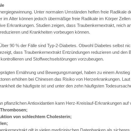
le
nergiegewinnung. Unter normalen Umständen helfen freie Radikale de
 im Alter können jedoch übermäßige freie Radikale im Körper Zellen 
ve Erkrankungen. Studien zeigen, dass Traubenkernextrakt, reich an
e reduzieren und Krankheiten vorbeugen können.
Über 90 % der Fälle sind Typ-2-Diabetes. Obwohl Diabetes selbst nicht 
zeigt, dass Traubenkernextrakt Entzündungen reduzieren und den Blu
kontrollieren und Stoffwechselstörungen vorzubeugen.
geprägten Ernährung und Bewegungsmangel, haben zu einem Anstieg
ktoren erhöhen bei Chinesen das Risiko von Herzerkrankungen. Laut S
nkheit die häufigste ist und unter den zehn häufigsten Todesursachen
pflanzlichen Antioxidantien kann Herz-Kreislauf-Erkrankungen auf vi
 Thrombosen;
duktion von schlechtem Cholesterin;
len;
ernextrakt gilt in vielen medizinischen Datenbanken als sicheres 