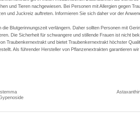
chen und Tieren nachgewiesen. Bei Personen mit Allergien gegen T
 und Juckreiz auftreten. Informieren Sie sich daher vor der Anwen
die Blutgerinnungszeit verlängern. Daher sollten Personen mit Ger
ren. Die Sicherheit für schwangere und stillende Frauen ist nicht b
t von Traubenkernextrakt und bietet Traubenkernextrakt höchster Qua
ellt. Als führender Hersteller von Pflanzenextrakten garantieren wi
nostemma
Astaxanthin
 Gypenoside