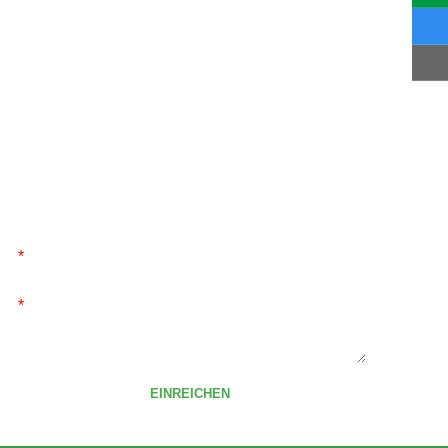
NACHRICHT SENDEN
Senden Sie uns eine Nachricht, wir werden uns so
schnell wie möglich mit Ihnen in Verbindung setzen!
*
*
EINREICHEN