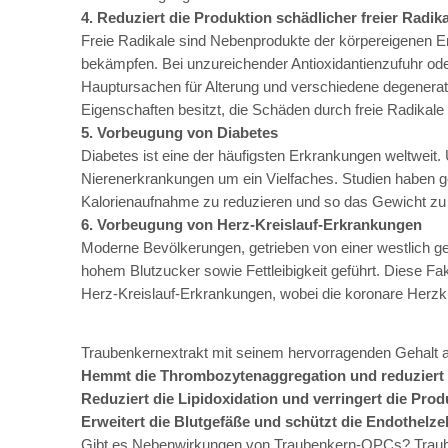
4. Reduziert die Produktion schädlicher freier Radika
Freie Radikale sind Nebenprodukte der körpereigenen E
bekämpfen. Bei unzureichender Antioxidantienzufuhr oder
Hauptursachen für Alterung und verschiedene degenerati
Eigenschaften besitzt, die Schäden durch freie Radikal
5. Vorbeugung von Diabetes
Diabetes ist eine der häufigsten Erkrankungen weltweit. 
Nierenerkrankungen um ein Vielfaches. Studien haben ge
Kalorienaufnahme zu reduzieren und so das Gewicht zu 
6. Vorbeugung von Herz-Kreislauf-Erkrankungen
Moderne Bevölkerungen, getrieben von einer westlich 
hohem Blutzucker sowie Fettleibigkeit geführt. Diese Fa
Herz-Kreislauf-Erkrankungen, wobei die koronare Herzkra
Traubenkernextrakt mit seinem hervorragenden Gehalt an 
Hemmt die Thrombozytenaggregation und reduziert
Reduziert die Lipidoxidation und verringert die Pro
Erweitert die Blutgefäße und schützt die Endothelzel
Gibt es Nebenwirkungen von Traubenkern-OPCs? Traubenk