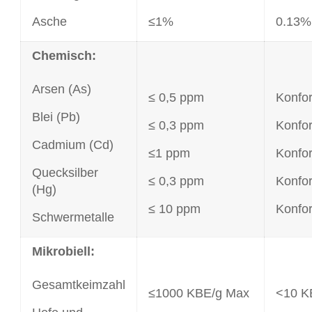
Asche
≤1%
0.13%
Chemisch:
Arsen (As)
≤ 0,5 ppm
Konfo
Blei (Pb)
≤ 0,3 ppm
Konfo
Cadmium (Cd)
≤1 ppm
Konfo
Quecksilber
≤ 0,3 ppm
Konfo
(Hg)
≤ 10 ppm
Konfo
Schwermetalle
Mikrobiell:
Gesamtkeimzahl
≤1000 KBE/g Max
<10 K