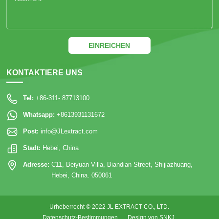
EINREICHEN
KONTAKTIERE UNS
Tel:
+86-311- 87713100
Whatsapp:
+8613931131672
Post:
info@JLextract.com
Stadt:
Hebei, China
Adresse:
C11, Beiyuan Villa, Biandian Street, Shijiazhuang,
Hebei, China. 050061
Urheberrecht © 2022 JL EXTRACT CO., LTD.
Datenschutz-Bestimmungen
Design von SNKJ.