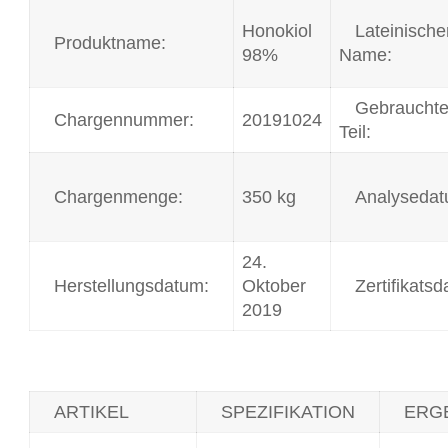
Honokiol
Lateinische
Produktname:
98%
Name:
Gebraucht
Chargennummer:
20191024
Teil:
Chargenmenge:
350 kg
Analysedat
24.
Herstellungsdatum:
Oktober
Zertifikats
2019
ARTIKEL
SPEZIFIKATION
ERG