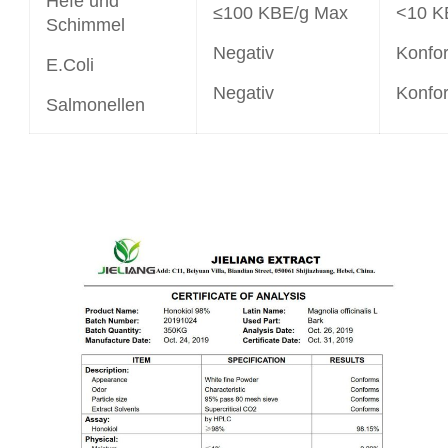
Hefe und
≤100 KBE/g Max
<10 K
Schimmel
Negativ
Konfo
E.Coli
Negativ
Konfo
Salmonellen