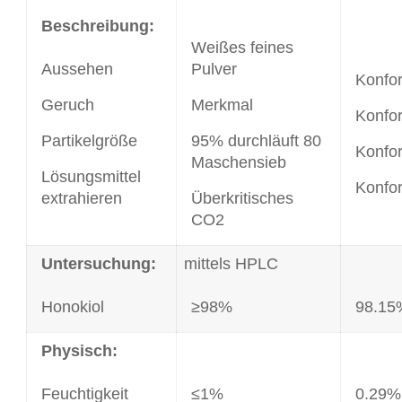
Beschreibung:
Weißes feines
Aussehen
Pulver
Konfo
Geruch
Merkmal
Konfo
Partikelgröße
95% durchläuft 80
Konfo
Maschensieb
Lösungsmittel
Konfo
extrahieren
Überkritisches
CO2
Untersuchung:
mittels HPLC
Honokiol
≥98%
98.15
Physisch:
Feuchtigkeit
≤1%
0.29%