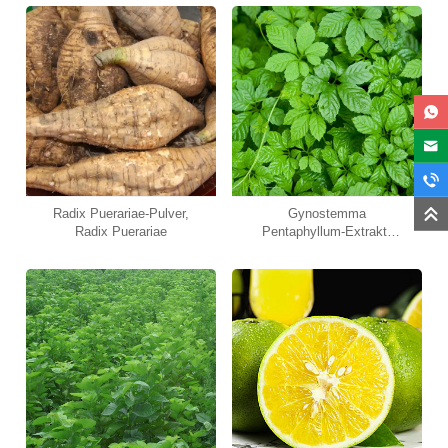
Radix Puerariae-Pulver,
Gynostemma
Radix Puerariae
Pentaphyllum-Extrakt,
Gypenoside