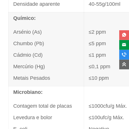
Densidade aparente
40-55g/100ml
Químico:
Arsénio (As)
≤2 ppm
Chumbo (Pb)
≤5 ppm
Cádmio (Cd)
≤1 ppm
Mercúrio (Hg)
≤0,1 ppm
Metais Pesados
≤10 ppm
Microbiano:
Contagem total de placas
≤1000cfu/g Máx.
Levedura e bolor
≤100ufc/g Máx.
E. coli
Negativo