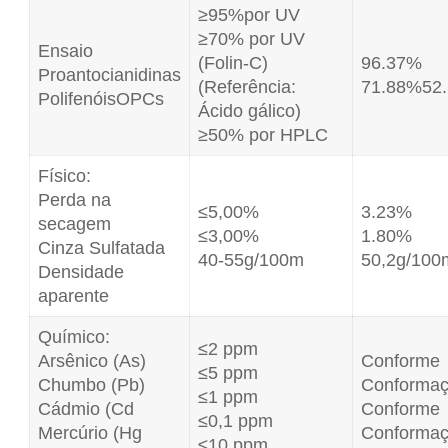
≥95%por UV
≥70% por UV
Ensaio
(Folin-C)
96.37%
Proantocianidinas
(Referência:
71.88%52
PolifenóisOPCs
Ácido gálico)
≥50% por HPLC
Físico:
Perda na
≤5,00%
3.23%
secagem
≤3,00%
1.80%
Cinza Sulfatada
40-55g/100m
50,2g/100
Densidade
aparente
Químico:
≤2 ppm
Arsênico (As)
Conforme
≤5 ppm
Chumbo (Pb)
Conforma
≤1 ppm
Cádmio (Cd
Conforme
≤0,1 ppm
Mercúrio (Hg
Conforma
≤10 ppm