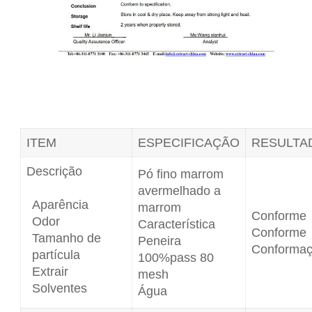
ITEM
ESPECIFICAÇÃO
RESULTA
Descrição
Pó fino marrom
avermelhado a
Aparência
marrom
Conforme
Odor
Característica
Conforme
Tamanho de
Peneira
Conforma
partícula
100%pass 80
Extrair
mesh
Solventes
Água