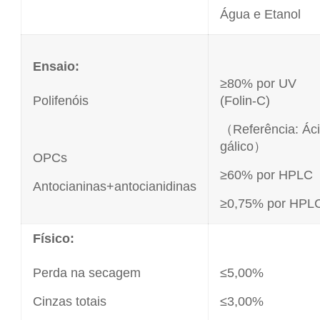
Água e Etanol
Ensaio:
≥80% por UV
Polifenóis
(Folin-C)
（Referência: Ác
gálico）
OPCs
≥60% por HPLC
Antocianinas+antocianidinas
≥0,75% por HPL
Físico:
Perda na secagem
≤5,00%
Cinzas totais
≤3,00%