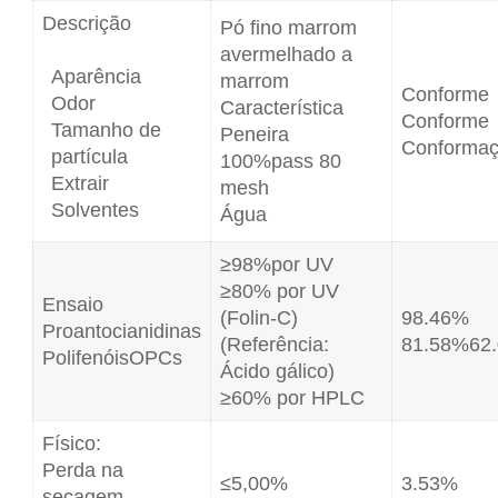
Descrição
Pó fino marrom
avermelhado a
Aparência
marrom
Conforme
Odor
Característica
Conforme
Tamanho de
Peneira
Conforma
partícula
100%pass 80
Extrair
mesh
Solventes
Água
≥98%por UV
≥80% por UV
Ensaio
(Folin-C)
98.46%
Proantocianidinas
(Referência:
81.58%62
PolifenóisOPCs
Ácido gálico)
≥60% por HPLC
Físico:
Perda na
≤5,00%
3.53%
secagem