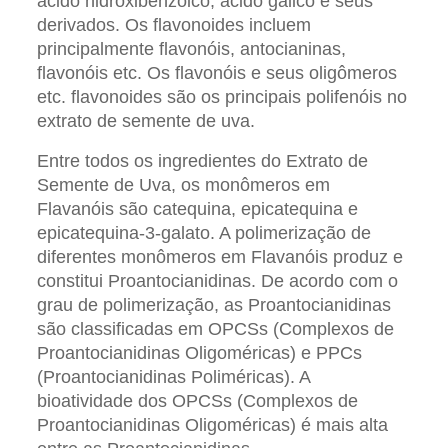
ácido hidroxibenzóico, ácido gálico e seus
derivados. Os flavonoides incluem
principalmente flavonóis, antocianinas,
flavonóis etc. Os flavonóis e seus oligômeros
etc. flavonoides são os principais polifenóis no
extrato de semente de uva.
Entre todos os ingredientes do Extrato de
Semente de Uva, os monômeros em
Flavanóis são catequina, epicatequina e
epicatequina-3-galato. A polimerização de
diferentes monômeros em Flavanóis produz e
constitui Proantocianidinas. De acordo com o
grau de polimerização, as Proantocianidinas
são classificadas em OPCSs (Complexos de
Proantocianidinas Oligoméricas) e PPCs
(Proantocianidinas Poliméricas). A
bioatividade dos OPCSs (Complexos de
Proantocianidinas Oligoméricas) é mais alta