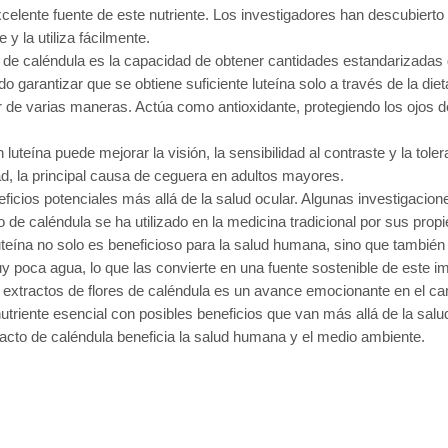
celente fuente de este nutriente. Los investigadores han descubierto q
 y la utiliza fácilmente.
lor de caléndula es la capacidad de obtener cantidades estandarizadas
o garantizar que se obtiene suficiente luteína solo a través de la diet
 de varias maneras. Actúa como antioxidante, protegiendo los ojos del 
eína puede mejorar la visión, la sensibilidad al contraste y la tolera
d, la principal causa de ceguera en adultos mayores.
eficios potenciales más allá de la salud ocular. Algunas investigaci
o de caléndula se ha utilizado en la medicina tradicional por sus prop
luteína no solo es beneficioso para la salud humana, sino que tambié
uy poca agua, lo que las convierte en una fuente sostenible de este im
de extractos de flores de caléndula es un avance emocionante en el ca
utriente esencial con posibles beneficios que van más allá de la salud
cto de caléndula beneficia la salud humana y el medio ambiente.