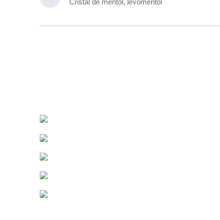
Cristal de mentol, levomentol
CONTÁCTENOS
Teléfono:
+86-311- 87713100
WhatsApp:
+8613931131672
Correo:
info@JLextract.com
Ciudad:
Hebei, China
DIRECCIÓN:
C11, Villa Beiyuan, Calle Biandian,
Shijiazhuang, Hebei, China. 050061