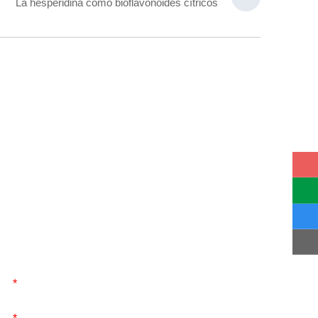
La hesperidina como bioflavonoides cítricos
ENVIAR MENSAJE
Envíenos un mensaje, ¡nos pondremos en contacto con
usted lo antes posible!
*