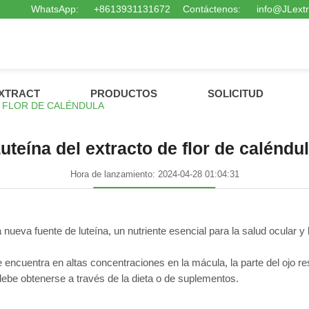
WhatsApp:
+8613931131672
Contáctenos:
info@JLext
EXTRACT
PRODUCTOS
SOLICITUD
E FLOR DE CALÉNDULA
uteína del extracto de flor de caléndu
Hora de lanzamiento: 2024-04-28 01:04:31
a nueva fuente de luteína, un nutriente esencial para la salud ocular 
 encuentra en altas concentraciones en la mácula, la parte del ojo re
 debe obtenerse a través de la dieta o de suplementos.