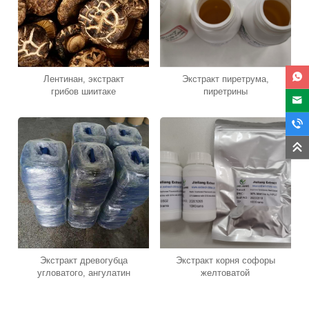
Лентинан, экстракт
Экстракт пиретрума,
грибов шиитаке
пиретрины
Экстракт древогубца
Экстракт корня софоры
угловатого, ангулатин
желтоватой