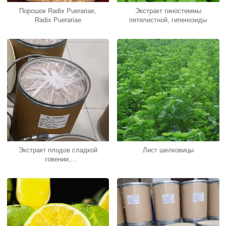
Порошок Radix Puerariae,
Экстракт гиностеммы
Radix Puerariae
пятилистной, гипенозиды
Экстракт плодов сладкой
Лист шелковицы
говении,
дигидромирицетин