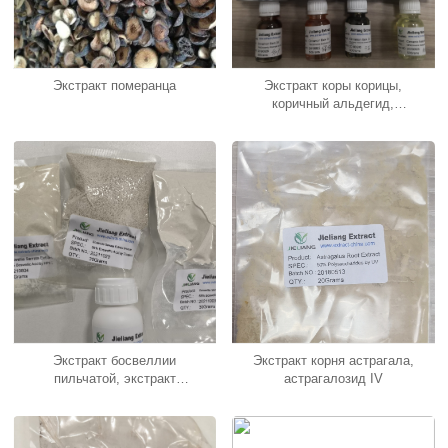
Экстракт померанца
Экстракт коры корицы,
коричный альдегид,
коричный альдегид
Экстракт босвеллии
Экстракт корня астрагала,
пильчатой, экстракт
астрагалозид IV
ладана