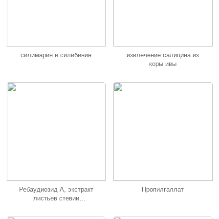
силимарин и силибинин
извлечение салицина из
коры ивы
Ребаудиозид А, экстракт
Пропилгаллат
листьев стевии
ребаудиозид А