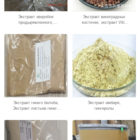
Экстракт зверобоя
Экстракт виноградных
продырявленного,
косточек, экстракт Vitis
экстракт зверобоя
Vinifera
продырявленного
Экстракт гинкго билоба,
Экстракт имбиря,
Экстракт листьев гинкго
гингеролы
билоба