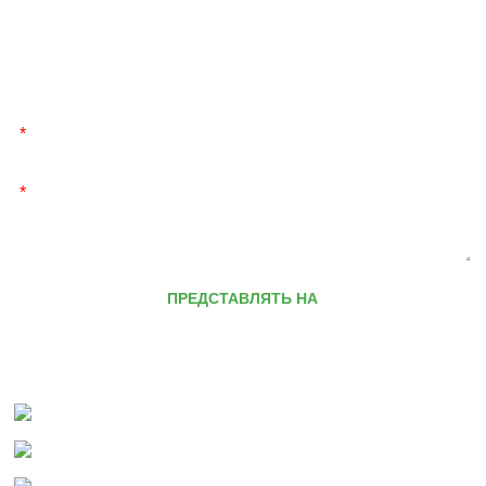
*
*
ПРЕДСТАВЛЯТЬ НА
РАССМОТРЕНИЕ
СВЯЗАТЬСЯ С НАМИ
Тел:
+86-311- 87713100
WhatsApp:
+8613931131672