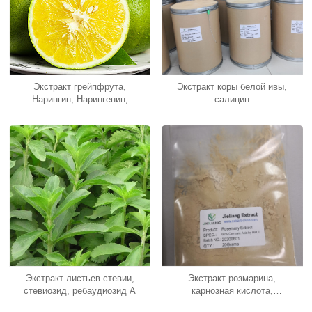
Экстракт грейпфрута,
Экстракт коры белой ивы,
Нарингин, Нарингенин,
салицин
Экстракт листьев стевии,
Экстракт розмарина,
стевиозид, ребаудиозид А
карнозная кислота,
розмариновая кислота