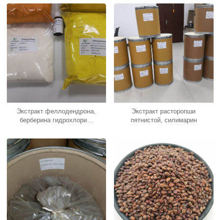
Экстракт феллодендрона,
Экстракт расторопши
берберина гидрохлорид,
пятнистой, силимарин
берберина гидрохлорид