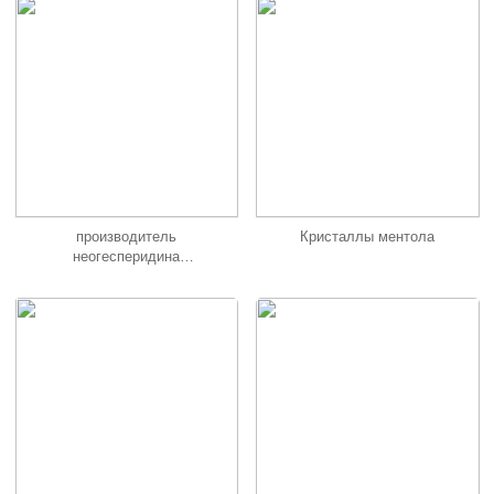
производитель
Кристаллы ментола
неогесперидина
дигидрохалкона,
Неогесперидин DC, NHDC