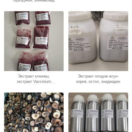
пурпурной, эхинакозид
Экстракт клюквы,
Экстракт плодов жгун-
экстракт Vaccinium
корня, остол, книдиадин
Macrocarpon