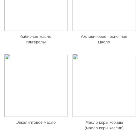
Имбирное масло,
Аллициновое чесночное
гингеролы
масло
Эвкалиптовое масло
Масло коры корицы
(масло коры кассии)
Сверхкритическая
экстракция