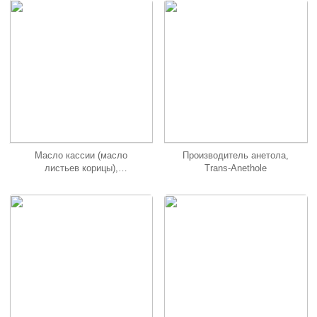
Масло кассии (масло
Производитель анетола,
листьев корицы),
Trans-Anethole
полученное методом
паровой дистилляции