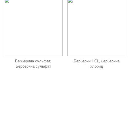
Берберина сульфат,
Берберин HCL, берберина
Берберина сульфат
хлорид
ОТПРАВИТЬ СООБЩЕНИЕ
Отправьте нам сообщение, мы свяжемся с вами как можно
скорее!