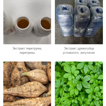
Экстракт пиретрума,
Экстракт древогубца
пиретрины
угловатого, ангулатин