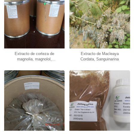
Extracto de corteza de
Extracto de Macleaya
magnolia, magnolol,
Cordata, Sanguinarina
honokiol